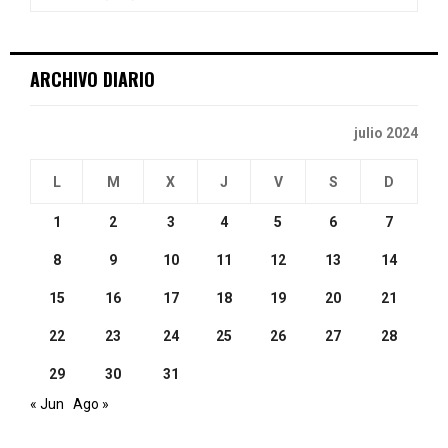
:
C
ARCHIVO DIARIO
H
julio 2024
L
M
X
J
V
S
D
1
2
3
4
5
6
7
8
9
10
11
12
13
14
15
16
17
18
19
20
21
22
23
24
25
26
27
28
29
30
31
« Jun
Ago »