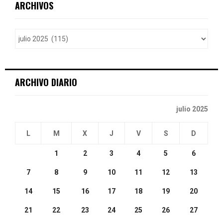
E
ARCHIVOS
h
f
A
o
r
R
:
C
ARCHIVO DIARIO
H
julio 2025
L
M
X
J
V
S
D
1
2
3
4
5
6
7
8
9
10
11
12
13
14
15
16
17
18
19
20
21
22
23
24
25
26
27