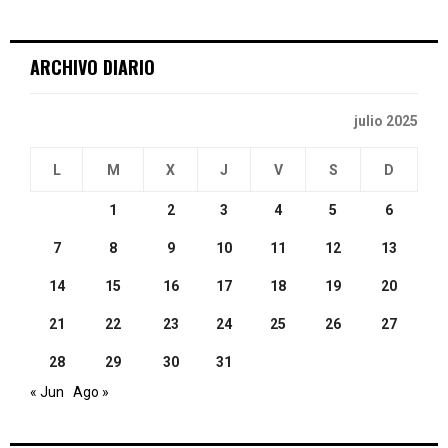
:
C
ARCHIVO DIARIO
H
julio 2025
L
M
X
J
V
S
D
1
2
3
4
5
6
7
8
9
10
11
12
13
14
15
16
17
18
19
20
21
22
23
24
25
26
27
28
29
30
31
« Jun
Ago »