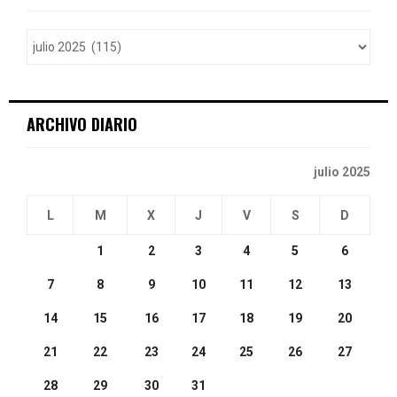
f
A
o
r
R
:
C
ARCHIVO DIARIO
H
julio 2025
L
M
X
J
V
S
D
1
2
3
4
5
6
7
8
9
10
11
12
13
14
15
16
17
18
19
20
21
22
23
24
25
26
27
28
29
30
31