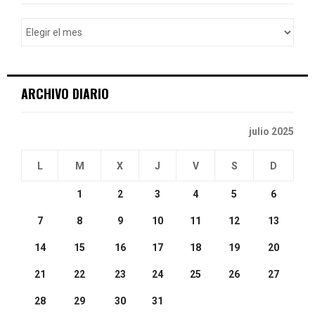
f
A
o
r
R
:
C
ARCHIVO DIARIO
H
julio 2025
L
M
X
J
V
S
D
1
2
3
4
5
6
7
8
9
10
11
12
13
14
15
16
17
18
19
20
21
22
23
24
25
26
27
28
29
30
31