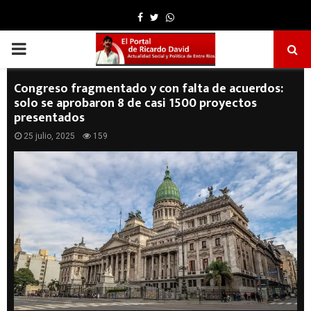
Facebook
Twitter
Whatsapp
PRIMARY
MENU
Congreso fragmentado y con falta de acuerdos:
solo se aprobaron 8 de casi 1500 proyectos
presentados
25 julio, 2025
159