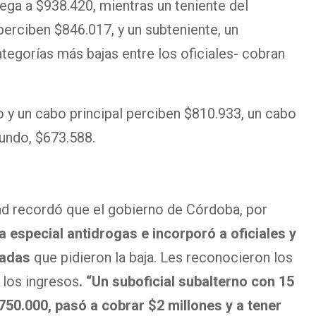
lega a $938.420, mientras un teniente del
perciben $846.017, y un subteniente, un
ategorías más bajas entre los oficiales- cobran
to y un cabo principal perciben $810.933, un cabo
gundo, $673.588.
dad recordó que el gobierno de Córdoba, por
ía especial antidrogas e incorporó a oficiales y
madas
que pidieron la baja. Les reconocieron los
 los ingresos
. “Un suboficial subalterno con 15
750.000, pasó a cobrar $2 millones y a tener