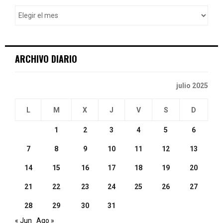
o
r
R
:
C
ARCHIVO DIARIO
H
julio 2025
L
M
X
J
V
S
D
1
2
3
4
5
6
7
8
9
10
11
12
13
14
15
16
17
18
19
20
21
22
23
24
25
26
27
28
29
30
31
« Jun
Ago »