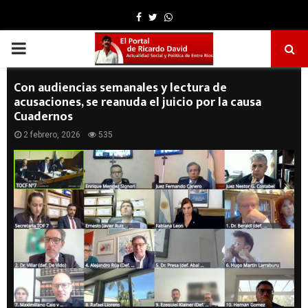
Facebook
Twitter
Whatsapp
PRIMARY
MENU
Con audiencias semanales y lectura de
acusaciones, se reanuda el juicio por la causa
Cuadernos
2 febrero, 2026
535