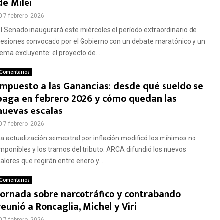
de Milei
7 febrero, 2026
El Senado inaugurará este miércoles el período extraordinario de
sesiones convocado por el Gobierno con un debate maratónico y un
tema excluyente: el proyecto de...
Comentarios
Impuesto a las Ganancias: desde qué sueldo se
paga en febrero 2026 y cómo quedan las
nuevas escalas
7 febrero, 2026
La actualización semestral por inflación modificó los mínimos no
imponibles y los tramos del tributo. ARCA difundió los nuevos
alores que regirán entre enero y...
Comentarios
Jornada sobre narcotráfico y contrabando
reunió a Roncaglia, Michel y Viri
7 febrero, 2026