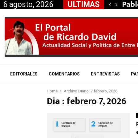
 aliados a la…
Pabl
6 agosto, 2026
ULTIMAS
EDITORIALES
COMENTARIOS
ENTREVISTAS
PA
Home
Archivo Diario: 7 febrero, 2026
Dia : febrero 7, 2026