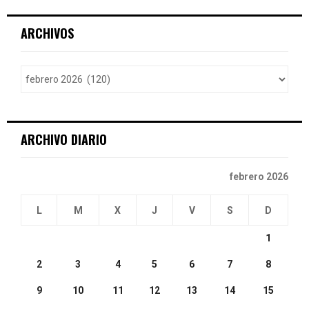
S
r
c
E
ARCHIVOS
h
f
A
o
r
R
:
C
ARCHIVO DIARIO
H
febrero 2026
L
M
X
J
V
S
D
1
2
3
4
5
6
7
8
9
10
11
12
13
14
15