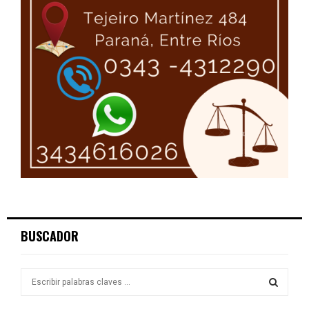
BUSCADOR
S
e
a