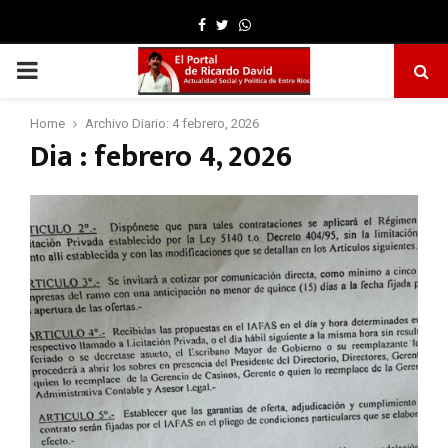
Facebook
Twitter
Whatsapp
PRIMARY
MENU
Home
Archivo Diario: 4 febrero, 2026
Dia : febrero 4, 2026