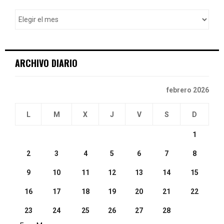
f
A
o
r
R
:
C
ARCHIVO DIARIO
H
febrero 2026
L
M
X
J
V
S
D
1
2
3
4
5
6
7
8
9
10
11
12
13
14
15
16
17
18
19
20
21
22
23
24
25
26
27
28