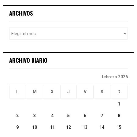
r
c
E
ARCHIVOS
h
f
A
o
r
R
:
C
ARCHIVO DIARIO
H
febrero 2026
L
M
X
J
V
S
D
1
2
3
4
5
6
7
8
9
10
11
12
13
14
15