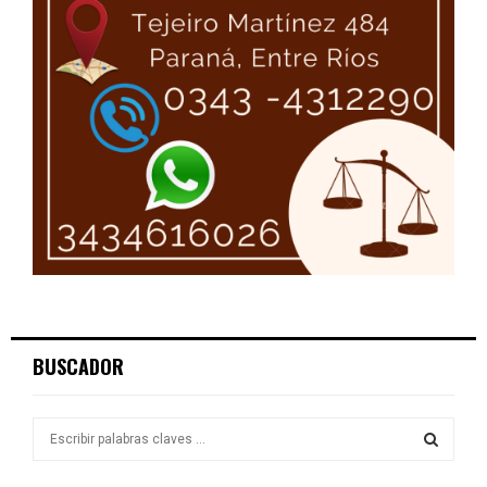
BUSCADOR
S
e
a
S