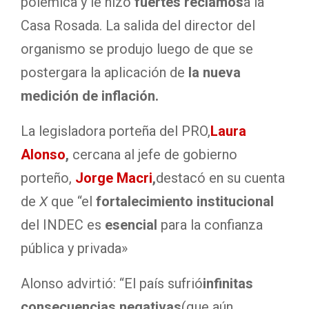
polémica y le hizo
fuertes reclamos
a la
Casa Rosada. La salida del director del
organismo se produjo luego de que se
postergara la aplicación de
la nueva
medición de inflación
.
La legisladora porteña del PRO,
Laura
Alonso
,
cercana al jefe de gobierno
porteño,
Jorge Macri
,
destacó en su cuenta
de
X
que “el
fortalecimiento institucional
del INDEC es
esencial
para la confianza
pública y privada»
Alonso advirtió: “El país sufrió
infinitas
consecuencias negativas
(que aún