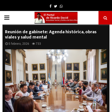
Facebook
Twitter
Whatsapp
PRIMARY
MENU
Reunión de gabinete: Agenda histórica, obras
viales y salud mental
5 febrero, 2026
733