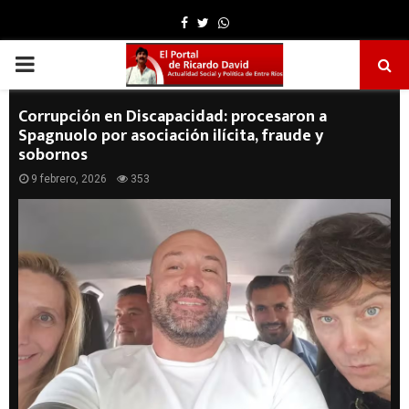
Facebook
Twitter
Whatsapp
PRIMARY
MENU
Corrupción en Discapacidad: procesaron a
Spagnuolo por asociación ilícita, fraude y
sobornos
9 febrero, 2026
353