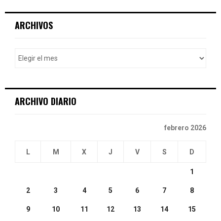
S
r
c
E
ARCHIVOS
h
f
A
o
r
R
:
C
ARCHIVO DIARIO
H
febrero 2026
L
M
X
J
V
S
D
1
2
3
4
5
6
7
8
9
10
11
12
13
14
15