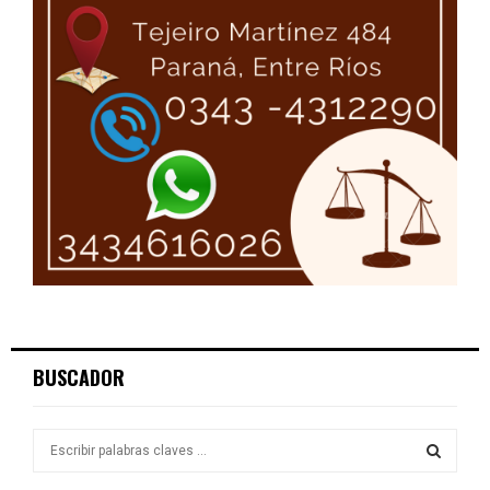
BUSCADOR
S
e
a