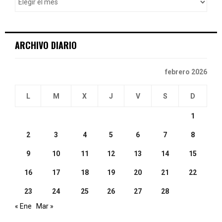
r
R
:
C
ARCHIVO DIARIO
H
febrero 2026
L
M
X
J
V
S
D
1
2
3
4
5
6
7
8
9
10
11
12
13
14
15
16
17
18
19
20
21
22
23
24
25
26
27
28
« Ene
Mar »