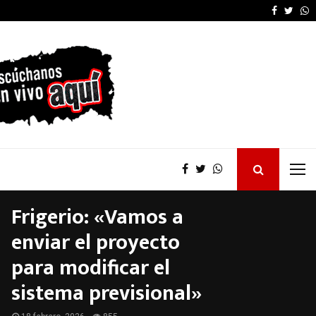
 bajan…
Reunión de gabinete p
Faceboo
Twitt
W
Frigerio: «Vamos a
enviar el proyecto
para modificar el
sistema previsional»