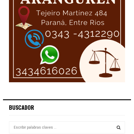
BUSCADOR
S
e