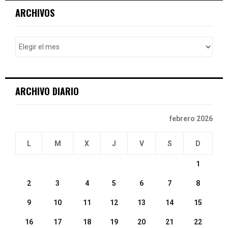
c
E
ARCHIVOS
h
f
A
o
r
R
:
C
ARCHIVO DIARIO
H
febrero 2026
L
M
X
J
V
S
D
1
2
3
4
5
6
7
8
9
10
11
12
13
14
15
16
17
18
19
20
21
22