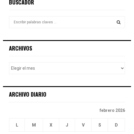
BUSCADOR
S
e
a
S
r
c
E
ARCHIVOS
h
f
A
o
r
R
:
C
ARCHIVO DIARIO
H
febrero 2026
L
M
X
J
V
S
D