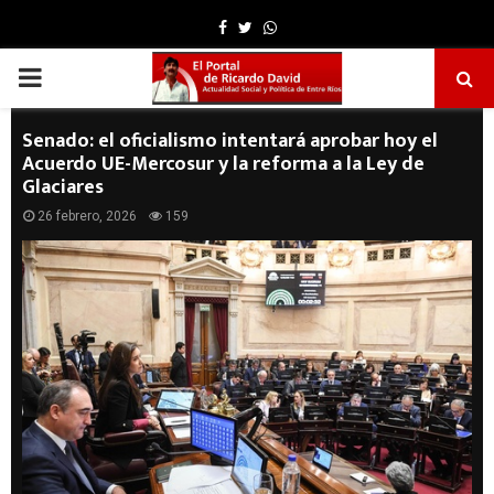
Facebook
Twitter
Whatsapp
PRIMARY
MENU
Senado: el oficialismo intentará aprobar hoy el
Acuerdo UE-Mercosur y la reforma a la Ley de
Glaciares
26 febrero, 2026
159