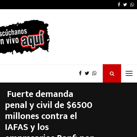
…
Azcué advirtió que el
Faceboo
Twitt
W
Fuerte demanda
penal y civil de $6500
millones contra el
IAFAS y los