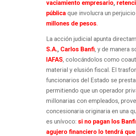
vaciamiento empresario
,
retenci
pública
que involucra un perjuici
millones de pesos
.
La acción judicial apunta directa
S.A.
,
Carlos Banfi
, y de manera s
IAFAS
, colocándolos como coaut
material y elusión fiscal. El tras
funcionarios del Estado se presta
permitiendo que un operador priv
millonarias con empleados, provee
concesionaria originaria en una q
es unívoco:
si no pagan los Banf
agujero financiero lo tendrá que