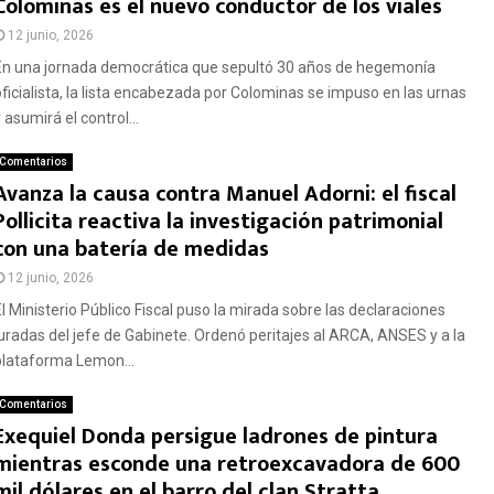
Colominas es el nuevo conductor de los viales
12 junio, 2026
En una jornada democrática que sepultó 30 años de hegemonía
oficialista, la lista encabezada por Colominas se impuso en las urnas
 asumirá el control...
Comentarios
Avanza la causa contra Manuel Adorni: el fiscal
Pollicita reactiva la investigación patrimonial
con una batería de medidas
12 junio, 2026
El Ministerio Público Fiscal puso la mirada sobre las declaraciones
juradas del jefe de Gabinete. Ordenó peritajes al ARCA, ANSES y a la
plataforma Lemon...
Comentarios
Exequiel Donda persigue ladrones de pintura
mientras esconde una retroexcavadora de 600
mil dólares en el barro del clan Stratta