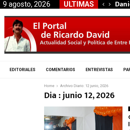
taría a Mauricio «Palito»…
Dani
9 agosto, 2026
ULTIMAS
EDITORIALES
COMENTARIOS
ENTREVISTAS
PA
Home
Archivo Diario: 12 junio, 2026
Dia : junio 12, 2026