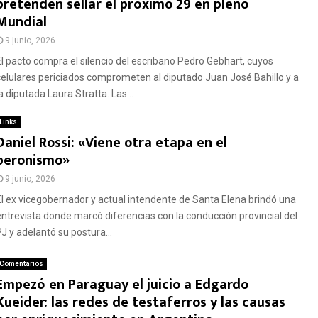
pretenden sellar el próximo 29 en pleno
Mundial
9 junio, 2026
El pacto compra el silencio del escribano Pedro Gebhart, cuyos
celulares periciados comprometen al diputado Juan José Bahillo y a
a diputada Laura Stratta. Las...
Links
Daniel Rossi: «Viene otra etapa en el
peronismo»
9 junio, 2026
El ex vicegobernador y actual intendente de Santa Elena brindó una
entrevista donde marcó diferencias con la conducción provincial del
PJ y adelantó su postura...
Comentarios
Empezó en Paraguay el juicio a Edgardo
Kueider: las redes de testaferros y las causas