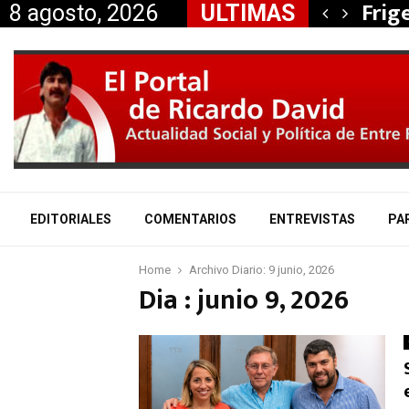
, Nancy Miranda anunció…
Frig
8 agosto, 2026
ULTIMAS
EDITORIALES
COMENTARIOS
ENTREVISTAS
PA
Home
Archivo Diario: 9 junio, 2026
Dia : junio 9, 2026