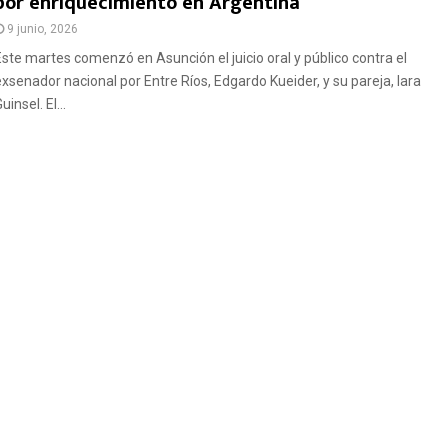
por enriquecimiento en Argentina
9 junio, 2026
Este martes comenzó en Asunción el juicio oral y público contra el
exsenador nacional por Entre Ríos, Edgardo Kueider, y su pareja, Iara
uinsel. El...