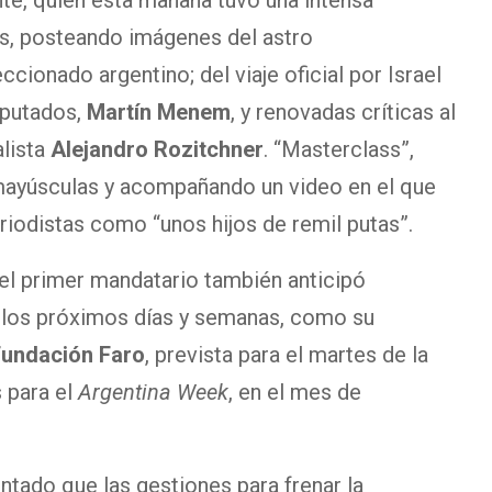
te, quien esta mañana tuvo una intensa
es, posteando imágenes del astro
eccionado argentino; del viaje oficial por Israel
iputados,
Martín Menem
, y renovadas críticas al
alista
Alejandro Rozitchner
. “Masterclass”,
s mayúsculas y acompañando un video en el que
eriodistas como “unos hijos de remil putas”.
 el primer mandatario también anticipó
n los próximos días y semanas, como su
Fundación Faro
, prevista para el martes de la
s para el
Argentina Week
, en el mes de
tado que las gestiones para frenar la