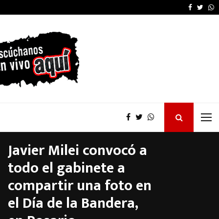
Furia de Patricia Bullr
Faceboo
Twitt
W
Javier Milei convocó a
todo el gabinete a
compartir una foto en
el Día de la Bandera,