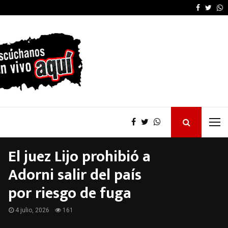
La provincia proyecta 
Faceboo
Twitt
W
El juez Lijo prohibió a
Adorni salir del país
por riesgo de fuga
4 julio, 2026
161