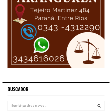
BUSCADOR
S
e