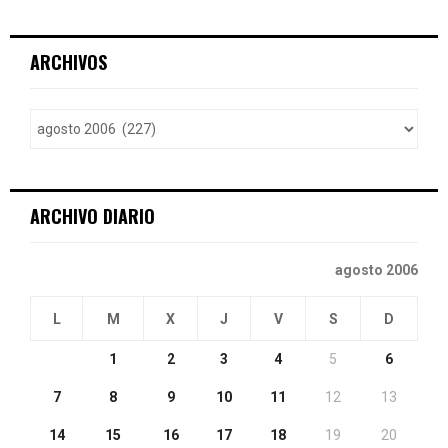
a
S
r
c
E
ARCHIVOS
h
f
A
o
r
R
:
C
ARCHIVO DIARIO
H
agosto 2006
L
M
X
J
V
S
D
1
2
3
4
5
6
7
8
9
10
11
12
13
14
15
16
17
18
19
20