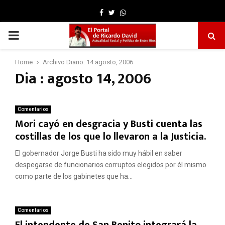
Facebook
Twitter
Whatsapp
PRIMARY
MENU
Home
Archivo Diario: 14 agosto, 2006
Dia : agosto 14, 2006
Comentarios
Mori cayó en desgracia y Busti cuenta las
costillas de los que lo llevaron a la Justicia.
El gobernador Jorge Busti ha sido muy hábil en saber
despegarse de funcionarios corruptos elegidos por él mismo
como parte de los gabinetes que ha...
Comentarios