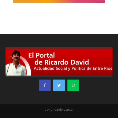
davidricardo.com.ar