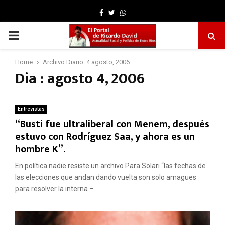
Facebook
Twitter
Whatsapp
PRIMARY
MENU
Home
Archivo Diario: 4 agosto, 2006
Dia : agosto 4, 2006
Entrevistas
“Busti fue ultraliberal con Menem, después
estuvo con Rodríguez Saa, y ahora es un
hombre K”.
En política nadie resiste un archivo Para Solari “las fechas de
las elecciones que andan dando vuelta son solo amagues
para resolver la interna –...