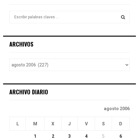
S
e
a
S
r
c
E
ARCHIVOS
h
f
A
o
r
R
:
C
ARCHIVO DIARIO
H
agosto 2006
L
M
X
J
V
S
D
1
2
3
4
5
6