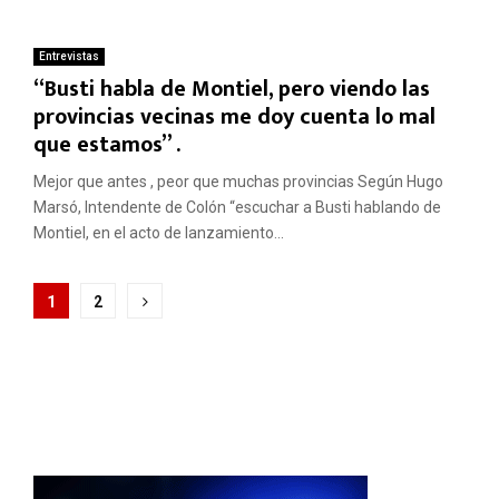
Entrevistas
“Busti habla de Montiel, pero viendo las
provincias vecinas me doy cuenta lo mal
que estamos” .
Mejor que antes , peor que muchas provincias Según Hugo
Marsó, Intendente de Colón “escuchar a Busti hablando de
Montiel, en el acto de lanzamiento...
Paginación
1
2
de
entradas