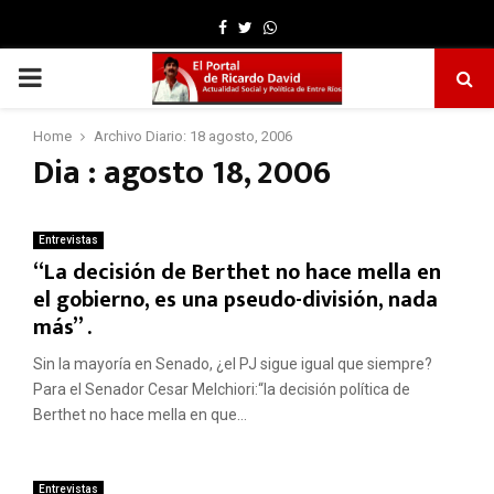
Facebook
Twitter
Whatsapp
PRIMARY
MENU
Home
Archivo Diario: 18 agosto, 2006
Dia : agosto 18, 2006
Entrevistas
“La decisión de Berthet no hace mella en
el gobierno, es una pseudo-división, nada
más” .
Sin la mayoría en Senado, ¿el PJ sigue igual que siempre?
Para el Senador Cesar Melchiori:“la decisión política de
Berthet no hace mella en que...
Entrevistas