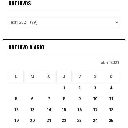
E
ARCHIVOS
h
f
A
o
r
R
:
C
ARCHIVO DIARIO
H
abril 2021
L
M
X
J
V
S
D
1
2
3
4
5
6
7
8
9
10
11
12
13
14
15
16
17
18
19
20
21
22
23
24
25