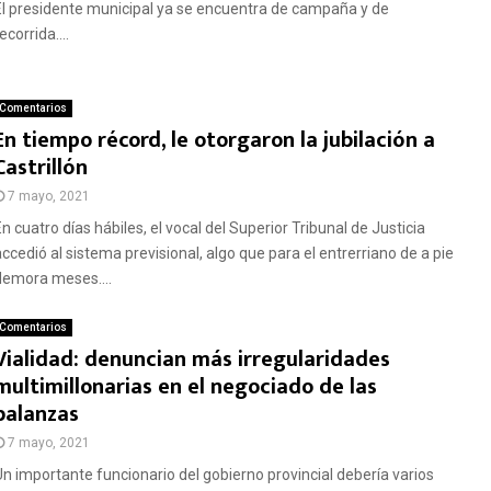
El presidente municipal ya se encuentra de campaña y de
ecorrida....
Comentarios
En tiempo récord, le otorgaron la jubilación a
Castrillón
7 mayo, 2021
n cuatro días hábiles, el vocal del Superior Tribunal de Justicia
accedió al sistema previsional, algo que para el entrerriano de a pie
demora meses....
Comentarios
Vialidad: denuncian más irregularidades
multimillonarias en el negociado de las
balanzas
7 mayo, 2021
Un importante funcionario del gobierno provincial debería varios