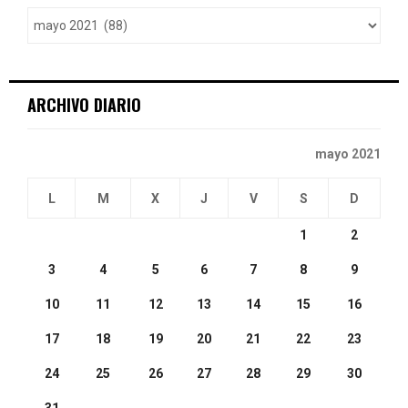
o
r
R
:
C
ARCHIVO DIARIO
H
mayo 2021
L
M
X
J
V
S
D
1
2
3
4
5
6
7
8
9
10
11
12
13
14
15
16
17
18
19
20
21
22
23
24
25
26
27
28
29
30