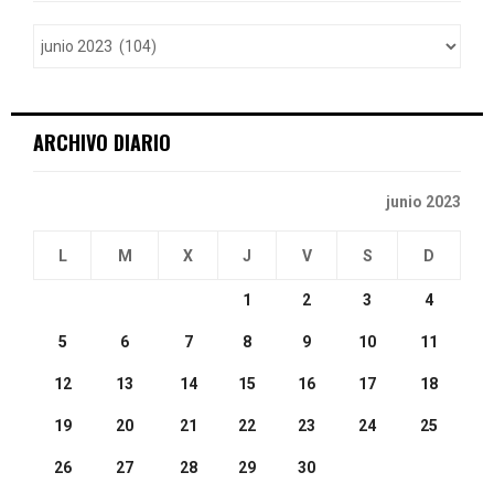
f
A
o
r
R
:
C
ARCHIVO DIARIO
H
junio 2023
L
M
X
J
V
S
D
1
2
3
4
5
6
7
8
9
10
11
12
13
14
15
16
17
18
19
20
21
22
23
24
25
26
27
28
29
30