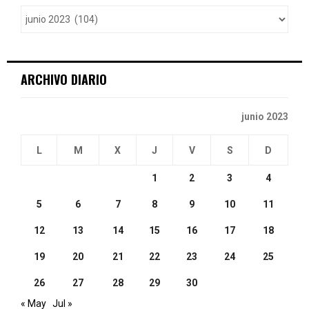
o
r
R
:
C
ARCHIVO DIARIO
H
junio 2023
L
M
X
J
V
S
D
1
2
3
4
5
6
7
8
9
10
11
12
13
14
15
16
17
18
19
20
21
22
23
24
25
26
27
28
29
30
« May
Jul »