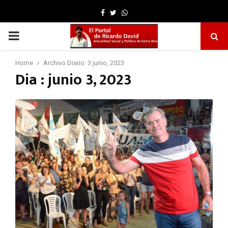
Facebook
Twitter
Whatsapp
PRIMARY
MENU
Home
Archivo Diario: 3 junio, 2023
Dia : junio 3, 2023