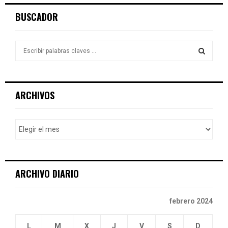
BUSCADOR
S
e
a
S
r
c
E
ARCHIVOS
h
f
A
o
r
R
:
C
ARCHIVO DIARIO
H
febrero 2024
L
M
X
J
V
S
D