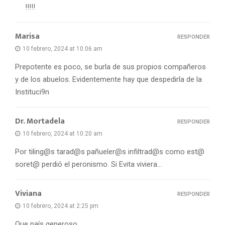
!!!!!
Marisa
RESPONDER
10 febrero, 2024 at 10:06 am
Prepotente es poco, se burla de sus propios compañeros
y de los abuelos. Evidentemente hay que despedirla de la
Instituci9n
Dr. Mortadela
RESPONDER
10 febrero, 2024 at 10:20 am
Por tiling@s tarad@s pañueler@s infiltrad@s como est@
soret@ perdió el peronismo. Si Evita viviera…
Viviana
RESPONDER
10 febrero, 2024 at 2:25 pm
Que país generoso……