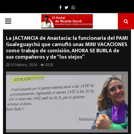
Facebook
Twitter
Whatsapp
PRIMARY
MENU
La JACTANCIA de Anastacia: la funcionaria del PAMI
Gualeguaychú que camufló unas MINI VACACIONES
como trabajo de comisión, AHORA SE BURLA de
sus compañeros y de “los viejos”
10 febrero, 2024
4328