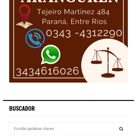
BUSCADOR
S
e