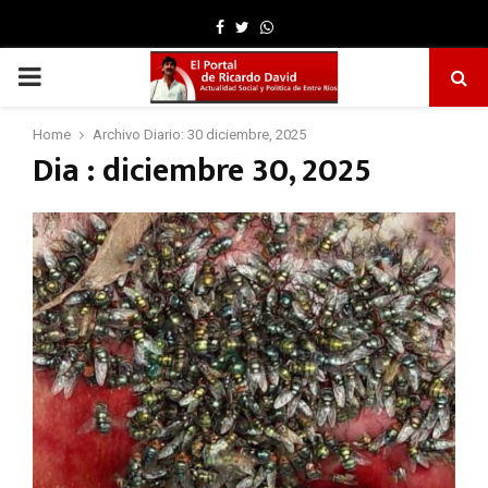
Facebook
Twitter
Whatsapp
PRIMARY
MENU
Home
Archivo Diario: 30 diciembre, 2025
Dia : diciembre 30, 2025