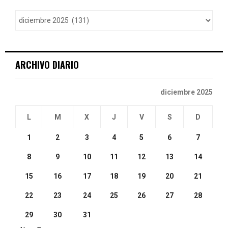
f
A
o
r
R
:
C
ARCHIVO DIARIO
H
diciembre 2025
L
M
X
J
V
S
D
1
2
3
4
5
6
7
8
9
10
11
12
13
14
15
16
17
18
19
20
21
22
23
24
25
26
27
28
29
30
31