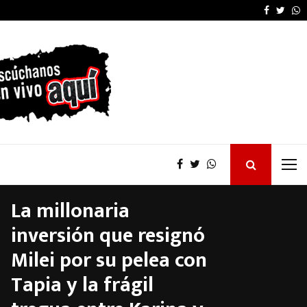
Pablo Quirno también 
Faceboo
Twitt
W
La millonaria
inversión que resignó
Milei por su pelea con
Tapia y la frágil