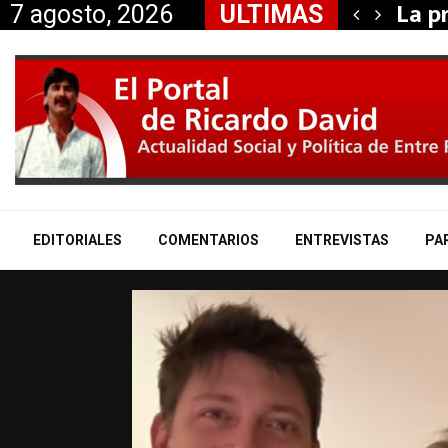
el déficit se…
La p
7 agosto, 2026
ULTIMAS
EDITORIALES
COMENTARIOS
ENTREVISTAS
PA