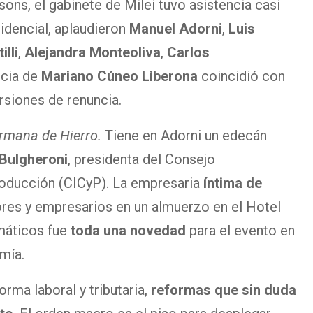
ons, el gabinete de Milei tuvo asistencia casi
idencial, aplaudieron
Manuel Adorni
,
Luis
illi
,
Alejandra Monteoliva
,
Carlos
ncia de
Mariano Cúneo Liberona
coincidió con
rsiones de renuncia.
mana de Hierro.
Tiene en Adorni un edecán
 Bulgheroni
, presidenta del Consejo
oducción (CICyP). La empresaria
íntima de
res y empresarios en un almuerzo en el Hotel
omáticos fue
toda una novedad
para el evento en
mía.
rma laboral y tributaria,
reformas que sin duda