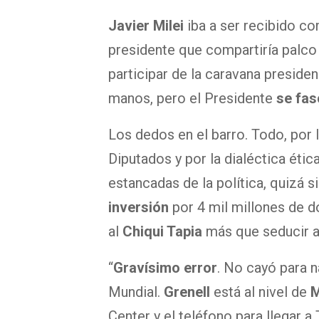
Javier Milei
iba a ser recibido c
presidente que compartiría palco 
participar de la caravana presiden
manos, pero el Presidente
se fasc
Los dedos en el barro. Todo, por
Diputados y por la dialéctica étic
estancadas de la política, quizá s
inversión
por 4 mil millones de dó
al
Chiqui Tapia
más que seducir a
“
Gravísimo error
. No cayó para n
Mundial.
Grenell
está al nivel de
M
Center y el teléfono para llegar a