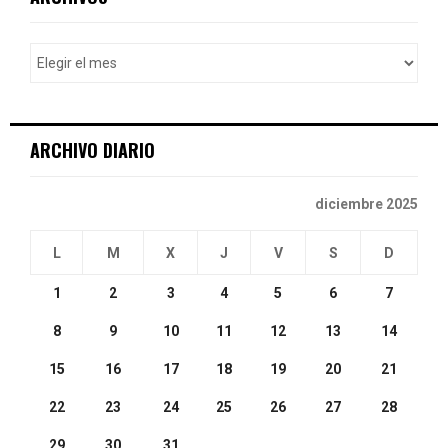
h
f
A
o
r
R
:
C
ARCHIVO DIARIO
H
diciembre 2025
L
M
X
J
V
S
D
1
2
3
4
5
6
7
8
9
10
11
12
13
14
15
16
17
18
19
20
21
22
23
24
25
26
27
28
29
30
31