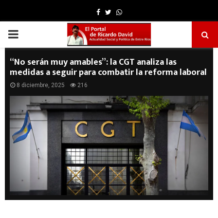
Facebook
Twitter
Whatsapp
PRIMARY
MENU
“No serán muy amables”: la CGT analiza las
medidas a seguir para combatir la reforma laboral
8 diciembre, 2025
216