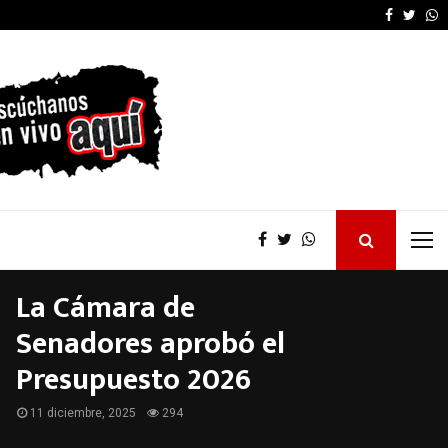
Furia de Patricia Bullr
Faceboo
Twitt
W
La Cámara de
Senadores aprobó el
Presupuesto 2026
11 diciembre, 2025
294