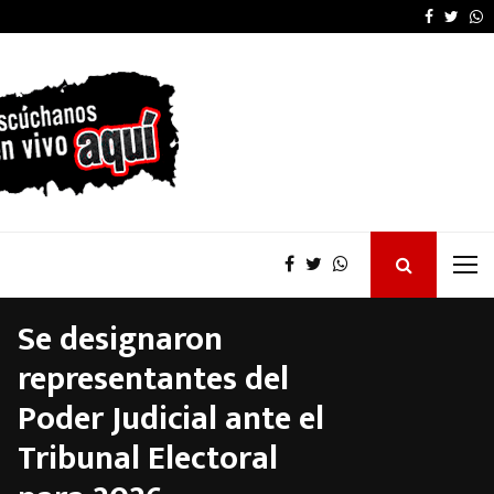
Senado: por presión de
Faceboo
Twitt
W
Se designaron
representantes del
Poder Judicial ante el
Tribunal Electoral