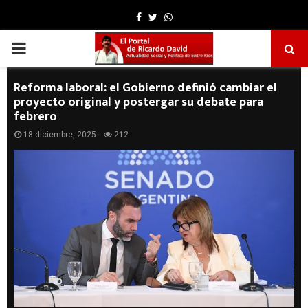
Facebook
Twitter
Whatsapp
PRIMARY
MENU
Reforma laboral: el Gobierno definió cambiar el
proyecto original y postergar su debate para
febrero
18 diciembre, 2025
212