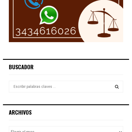
BUSCADOR
S
e
a
S
r
c
E
ARCHIVOS
h
f
A
o