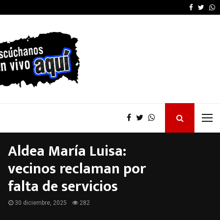
Azcué advirtió que el
Faceboo
Twitt
W
Aldea María Luisa:
vecinos reclaman por
falta de servicios
30 diciembre, 2025
282