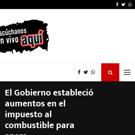
Senado: por presión de
Faceboo
Twitt
W
El Gobierno estableció
aumentos en el
impuesto al
combustible para