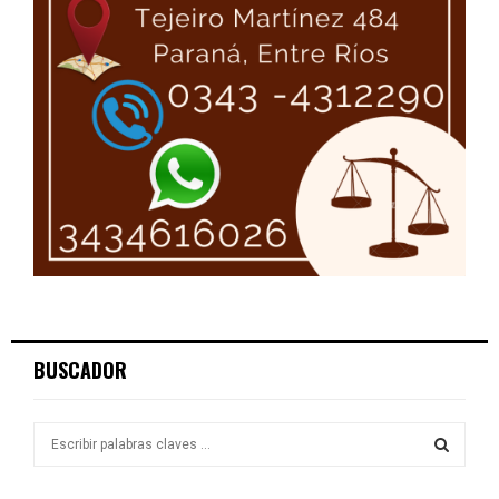
BUSCADOR
S
e
a
S