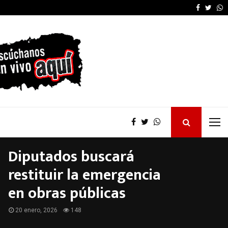
larruel…
El Concejo Deliberant
Faceboo
Twitt
W
Diputados buscará
restituir la emergencia
en obras públicas
20 enero, 2026
148