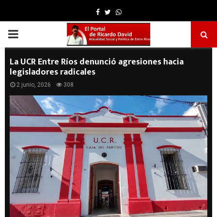
Facebook
Twitter
Whatsapp
PRIMARY
MENU
La UCR Entre Ríos denunció agresiones hacia
legisladores radicales
2 junio, 2026
308