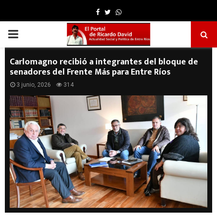
Facebook
Twitter
Whatsapp
PRIMARY
MENU
Carlomagno recibió a integrantes del bloque de
senadores del Frente Más para Entre Ríos
3 junio, 2026
314